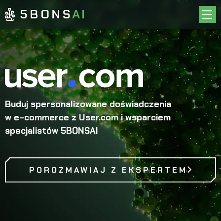
O NAS
CASE STUDIES
OFERTA
INSPIRACJE
Buduj spersonalizowane doświadczenia
KARIERA
w e−commerce z User.com i wsparciem
KONTAKT
specjalistów 5BONSAI
EN
PL
POROZMAWIAJ Z EKSPERTEM