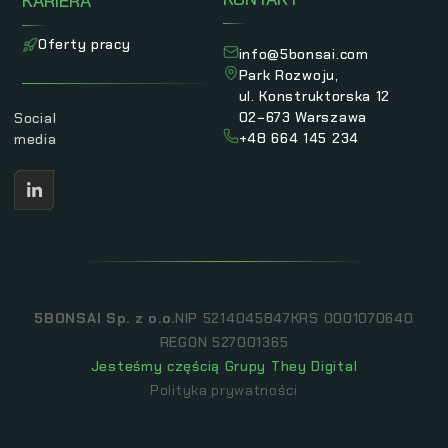
KARIERA
Oferty pracy
info@5bonsai.com
Park Rozwoju,
ul. Konstruktorska 12
02−673 Warszawa
Social
+48 664 145 234
media
5BONSAI Sp. z o.o.
NIP 5214045847
KRS 0001070640
REGON 527001365
Jesteśmy częścią Grupy They Digital
Polityka prywatności