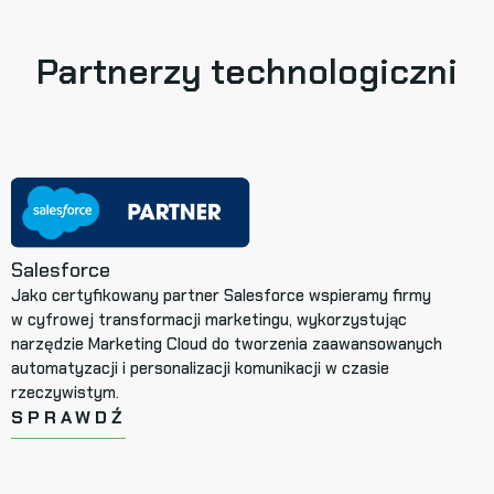
Partnerzy technologiczni
Salesforce
S
Jako certyfikowany partner Salesforce wspieramy firmy
W
w cyfrowej transformacji marketingu, wykorzystując
n
narzędzie Marketing Cloud do tworzenia zaawansowanych
i
automatyzacji i personalizacji komunikacji w czasie
m
rzeczywistym.
p
SPRAWDŹ