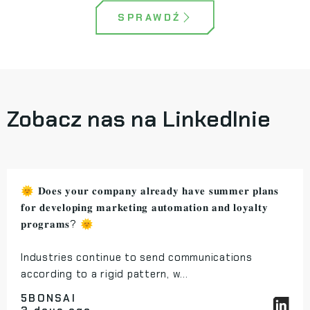
SPRAWDŹ
Zobacz nas na LinkedInie
🌞 𝐃𝐨𝐞𝐬 𝐲𝐨𝐮𝐫 𝐜𝐨𝐦𝐩𝐚𝐧𝐲 𝐚𝐥𝐫𝐞𝐚𝐝𝐲 𝐡𝐚𝐯𝐞 𝐬𝐮𝐦𝐦𝐞𝐫 𝐩𝐥𝐚𝐧𝐬
𝐟𝐨𝐫 𝐝𝐞𝐯𝐞𝐥𝐨𝐩𝐢𝐧𝐠 𝐦𝐚𝐫𝐤𝐞𝐭𝐢𝐧𝐠 𝐚𝐮𝐭𝐨𝐦𝐚𝐭𝐢𝐨𝐧 𝐚𝐧𝐝 𝐥𝐨𝐲𝐚𝐥𝐭𝐲
𝐩𝐫𝐨𝐠𝐫𝐚𝐦𝐬? 🌞
Industries continue to send communications
according to a rigid pattern, w...
5BONSAI