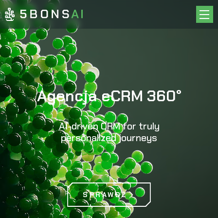
O NAS
CASE STUDIES
OFERTA
INSPIRACJE
Agencja eCRM 360°
KARIERA
KONTAKT
AI-driven CRM for truly
personalized journeys
EN
PL
SPRAWDŹ