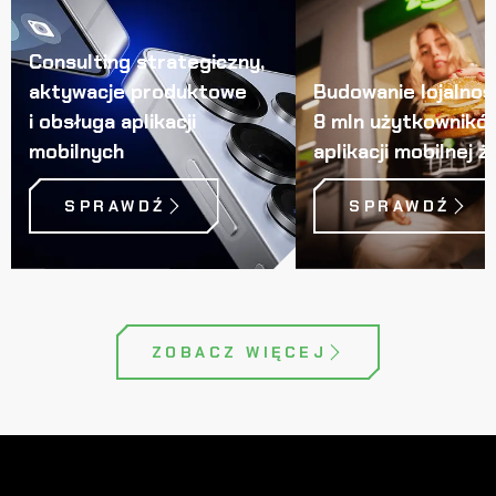
Consulting strategiczny,
aktywacje produktowe
Budowanie lojalnoś
i obsługa aplikacji
8 mln użytkownikó
mobilnych
aplikacji mobilnej 
SPRAWDŹ
SPRAWDŹ
ZOBACZ WIĘCEJ