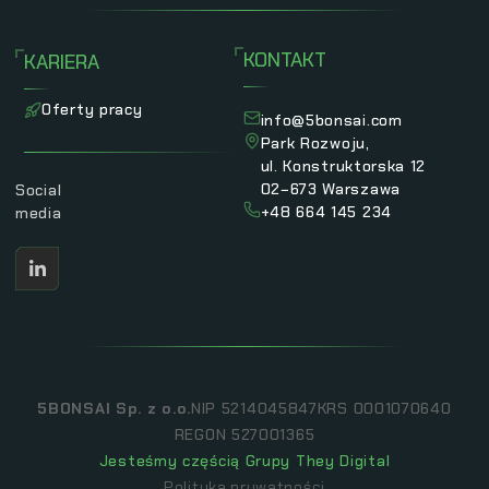
KONTAKT
KARIERA
Oferty pracy
info@5bonsai.com
Park Rozwoju,
ul. Konstruktorska 12
02−673 Warszawa
Social
+48 664 145 234
media
5BONSAI Sp. z o.o.
NIP 5214045847
KRS 0001070640
REGON 527001365
Jesteśmy częścią Grupy They Digital
Polityka prywatności