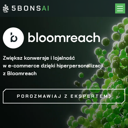
O NAS
CASE STUDIES
OFERTA
INSPIRACJE
Zwiększ konwersje i lojalność
KARIERA
w e-commerce dzięki
hiperpersonalizacji
KONTAKT
z Bloomreach
EN
PL
POROZMAWIAJ Z EKSPERTEM