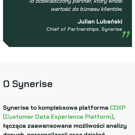
To doświadczony partner, który wnosi
wartość do biznesu klientów.
Julian Lubański
Chief of Partnerships, Synerise
O Synerise
Synerise to kompleksowa platforma
CDXP
(Customer Data Experience Platform)
,
łącząca zaawansowane możliwości analizy
danych, personalizacji oraz działań