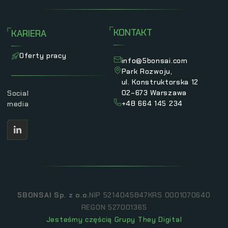
KONTAKT
KARIERA
Oferty pracy
info@5bonsai.com
Park Rozwoju,
ul. Konstruktorska 12
02−673 Warszawa
Social
+48 664 145 234
media
5BONSAI Sp. z o.o.
NIP 5214045847
KRS 0001070640
REGON 527001365
Jesteśmy częścią Grupy They Digital