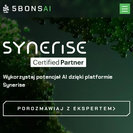
O NAS
CASE STUDIES
OFERTA
INSPIRACJE
KARIERA
KONTAKT
Wykorzystaj potencjał AI
dzięki platformie
EN
PL
Synerise
POROZMAWIAJ Z EKSPERTEM