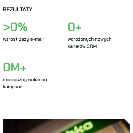
REZULTATY
>
0
%
0
+
wzrost bazy e-mail
wdrożonych nowych
kanałów CRM
0
M+
miesięczny wolumen
kampanii