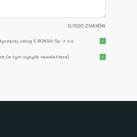
0
/
500
ZNAKÓW
i
czącej usług 5 BONSAI Sp. z o.o.
i
ch (w tym wysyłki newslettera).